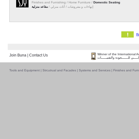
Finishes and Furnishing / Home Furniture /
Domestic Seating
إنهاءات و مفروشات / أثاث منزلي /
مقاعد منزلية
Winner of the International 
Join Buna
|
Contact Us
لـــــي للـــــــجودة والتقنيــــــات
Tools and Equipment
|
Strcutrual and Facades
|
Systems and Services
|
Finishes and Furn