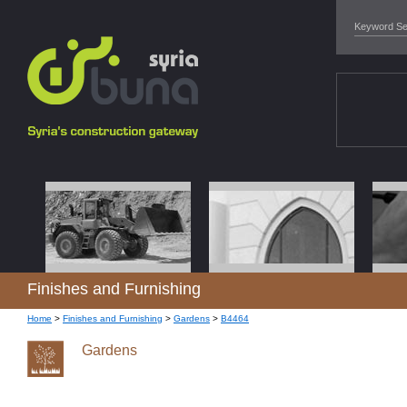
Finishes and Furnishing
Home
>
Finishes and Furnishing
>
Gardens
>
B4464
Gardens