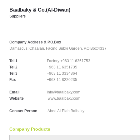
Baalbaky & Co.(Al-Diwan)
Suppliers
Company Address & P.O.Box
Damascus:
Chaalan, Facing Subki Garden, P.O.Box:4337
Tel 1
Factory +963 11 6351753
Tel 2
+963 11 6351735
Tel 3
+963 11 3334864
Fax
+963 11 8220235
Email
info@baalbaky.com
Website
www.baalbaky.com
Contact Person
Abed AI-Elah Balbaky
Company Products