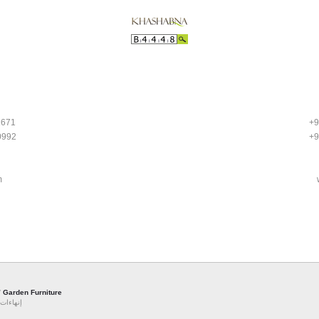
1671
+9
0992
+9
m
/
Garden Furniture
إنهاء /