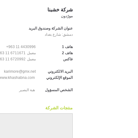
شركة خشبنا
مورّدون
عنوان الشركة وصندوق البريد
دمشق:
شارع بغداد
+963 11 4430996
هاتف 1
63 11 6711671
معمل
هاتف 2
63 11 6720992
معمل
فاكس
karimore@gmx.net
البريد الالكتروني
www.khashabna.com
الموقع الإلكتروني
الشخص المسؤول
هبة البصير
منتجات الشركة