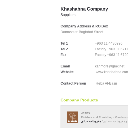
Khashabna Company
Suppliers
Company Address & P.O.Box
Damascus:
Baghdad Street
Tel 1
+963 11 4430996
Tel 2
Factory +963 11 671
Fax
Factory +963 11 672
Email
karimore@gmx.net
Website
www.khashabna.co
Contact Person
Heba Al-Basir
Company Products
407BX
Finishes and Furnishing / Gardens 
ات و مفروشات / حدائق
مفروشات حدائق