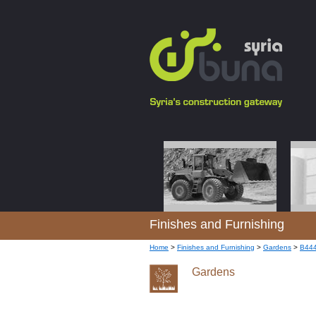
Finishes and Furnishing
Home
>
Finishes and Furnishing
>
Gardens
>
B44
Gardens