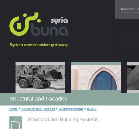
Structural and Facades
Home
>
Structural and Facades
>
Building Systems
>
B1000
Structural and Building Systems