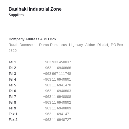
Baalbaki Industrial Zone
Suppliers
Company Address & P.O.Box
Rural Damascus:
Daraa-Damascus Highway, Alkine District, P.O.Box:
5320
Tel 1
+963 933 450037
Tel 2
+963 11 6940868
Tel 3
+963 967 111748
Tel 4
+963 11 6940801
Tel 5
+963 11 6941470
Tel 6
+963 11 6940803
Tel 7
+963 11 6940808
Tel 8
+963 11 6940802
Tel 9
+963 11 6940809
Fax 1
+963 11 6941471
Fax 2
+963 11 6940727