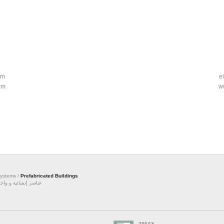
om
e
om
w
Systems /
Prefabricated Buildings
عناصر إنشائية و وا /
206AX