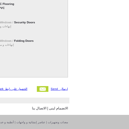
C Flooring
أرض PVC
d Windows /
Security Doors
إنهاءات /
d Windows /
Folding Doors
إنهاءات و /
Send إرسال
Get Bookmark الحصول على رابط
الاتصال بنا
|
الانضمام لبنى
أنظمة و خد
|
عناصر إنشائية و واجهات
|
معدات ونجهيزات