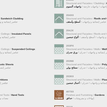
Structural and Facades / Cladding /
و واجهات / واجهات خارجية
واجهات ألمنيوم
204XX
/
Sandwich Cladding
Structural and Facades /
Roofs and 
عناصر إنشائية و واجهات /
أسطح وأسقف
عناصر إنشائية و /
204JX
 Ceilings /
Insulated Panels
Structural and Facades / Roofs and C
ية و واجهات / أسطح وأسقف
ألواح جبصين
عناصر إنشائي /
203PX
 Ceilings /
Suspended Ceilings
Structural and Facades / Walls /
Wal
صر إنشائية و واجهات / جدران
ورق جدران
عناصر إنشائية و /
203NX
astic Sheets
Structural and Facades / Walls /
Pol
صر إنشائية و واجهات / جدران
صفائح بولي
عناصر إن /
203KX
rtitions
Structural and Facades / Walls /
Pla
 إنشائية و واجهات / جدران
أعمال جبصين
عناصر  /
407XX
nd Tools /
Hand Tools
Finishes and Furnishing /
Gardens
إنهاءات و مفروشات /
حدائق
معدات  /
401IX