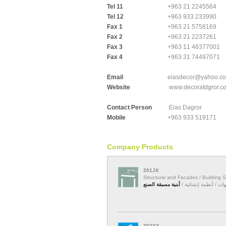
Tel 11
+963 21 2245564
Tel 12
+963 933 233990
Fax 1
+963 21 5758169
Fax 2
+963 21 2237261
Fax 3
+963 11 46377001
Fax 4
+963 31 74497071
Email
eiasdecor@yahoo.c
Website
www.decoratdgror.c
Contact Person
Eias Dagror
Mobile
+963 933 519171
Company Products
201JX
Structural and Facades / Building 
جهات / أنظمة إنشائية
أبنية مسبقة الصنع
302XX