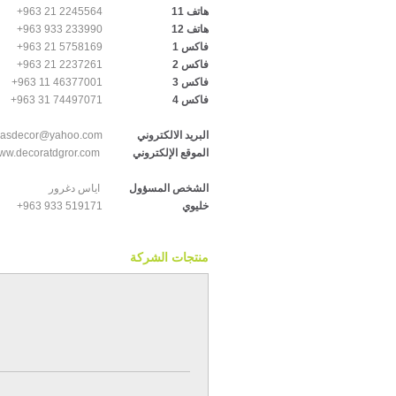
+963 21 2245564
هاتف 11
+963 933 233990
هاتف 12
+963 21 5758169
فاكس 1
+963 21 2237261
فاكس 2
+963 11 46377001
فاكس 3
+963 31 74497071
فاكس 4
iasdecor@yahoo.com
البريد الالكتروني
ww.decoratdgror.com
الموقع الإلكتروني
الشخص المسؤول
اياس دغرور
+963 933 519171
خليوي
منتجات الشركة