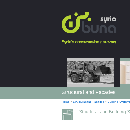
Structural and Facades
Home
>
Structural and Facades
>
Building System
Structural and Building 