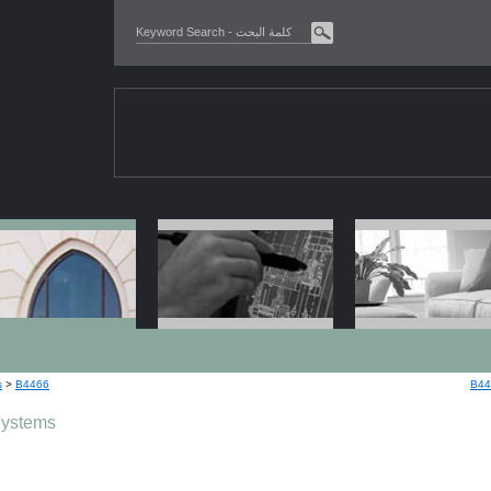
s
>
B4466
B44
Systems