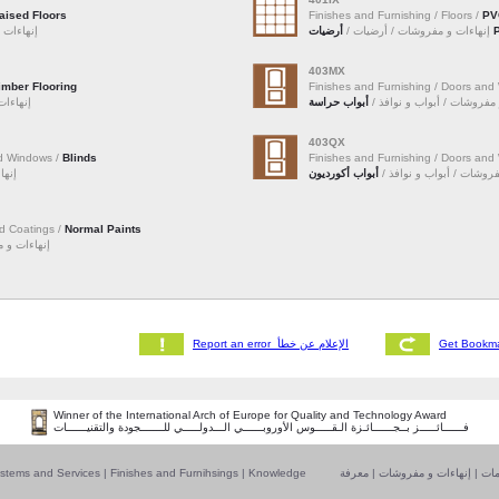
aised Floors
Finishes and Furnishing / Floors /
PV
يات
إنهاءات و مفروشات / أرضيات /
إنهاءا /
403MX
imber Flooring
Finishes and Furnishing / Doors an
 و مفروشات / أبواب و نوافذ
أبواب حراسة
إنها /
403QX
nd Windows /
Blinds
Finishes and Furnishing / Doors an
 مفروشات / أبواب و نوافذ
أبواب أكورديون
إن /
nd Coatings /
Normal Paints
إنهاءات  /
Report an error الإعلام عن خطأ
Winner of the International Arch of Europe for Quality and Technology Award
فــــــائـــــز بــجــــــائـزة الـقـــــوس الأوروبــــــي الـــدولـــــي للـــــــجودة والتقنيــــــات
stems and Services
|
Finishes and Furnihsings
|
Knowledge
معرفة
|
إنهاءات و مفروشات
|
مات