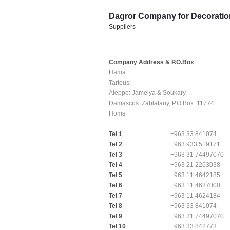
Dagror Company for Decoratio
Suppliers
Company Address & P.O.Box
Hama:
Tartous:
Aleppo:
Jamelya & Soukary
Damascus:
Zablatany, P.O.Box: 11774
Homs:
Tel 1
+963 33 841074
Tel 2
+963 933 519171
Tel 3
+963 31 74497070
Tel 4
+963 21 2263038
Tel 5
+963 11 4642185
Tel 6
+963 11 4637000
Tel 7
+963 11 4624184
Tel 8
+963 33 841074
Tel 9
+963 31 74497070
Tel 10
+963 33 842773