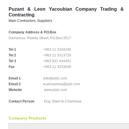
Puzant & Leon Yacoubian Company Trading &
Contracting
Main Contractors, Suppliers
Company Address & P.O.Box
Damascus:
Rawda Street, P.O.Box:3517
Tel 1
+963 11 3334296
Tel 2
+963 11 3313729
Tel 3
+963 931 444491
Fax
+963 11 3333648
Email 1
info@plytc.com
Email 2
w.alchamma@pytc.com
Website
www.plytc.com
Contact Person
Eng. Wael Al-Chammaa
Company Products