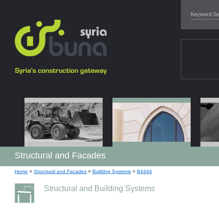
Structural and Facades
Home
>
Structural and Facades
>
Building Systems
>
B4444
Structural and Building Systems